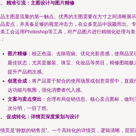
一、 精准引流：主图设计与图片精修
商品主图是流量的第一触点。优秀的主图需要在方寸之间清晰展
产品卖点，并具备足够的视觉冲击力，在众多竞品中脱颖而出。
美工会运用Photoshop等工具，对产品图片进行精细化处理与美
化：
图片精修
：校正色温、去除瑕疵、优化光影质感，使商品呈
最佳状态，尤其是服装、珠宝、化妆品等类目，精修图能极
提升产品档次感。
创意合成
：将产品置于契合的使用场景或创意背景中，直观
达功能与氛围，强化消费者代入感。
文案与卖点突出
：合理布局促销信息、核心卖点图标，做到
次分明，一目了然。
二、 促成转化：详情页深度策划与设计
详情页是“静默的销售员”。一个高转化的详情页，逻辑清晰，层层