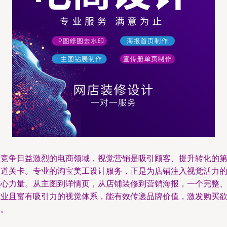
在竞争日益激烈的电商领域，视觉营销是吸引顾客、提升转化的
一道关卡。专业的淘宝美工设计服务，正是为店铺注入视觉活力
核心力量。从主图到详情页，从店铺装修到营销海报，一个完整
专业且富有吸引力的视觉体系，能有效传递品牌价值，激发购买
望。