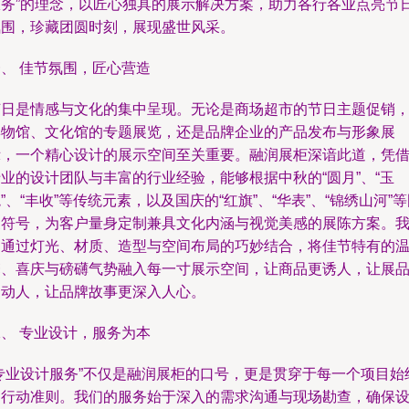
服务”的理念，以匠心独具的展示解决方案，助力各行各业点亮节
氛围，珍藏团圆时刻，展现盛世风采。
、 佳节氛围，匠心营造
节日是情感与文化的集中呈现。无论是商场超市的节日主题促销
博物馆、文化馆的专题展览，还是品牌企业的产品发布与形象展
示，一个精心设计的展示空间至关重要。融润展柜深谙此道，凭
业的设计团队与丰富的行业经验，能够根据中秋的“圆月”、“玉
”、“丰收”等传统元素，以及国庆的“红旗”、“华表”、“锦绣山河”
家符号，为客户量身定制兼具文化内涵与视觉美感的展陈方案。
们通过灯光、材质、造型与空间布局的巧妙结合，将佳节特有的
馨、喜庆与磅礴气势融入每一寸展示空间，让商品更诱人，让展
更动人，让品牌故事更深入人心。
、 专业设计，服务为本
“专业设计服务”不仅是融润展柜的口号，更是贯穿于每一个项目始
的行动准则。我们的服务始于深入的需求沟通与现场勘查，确保