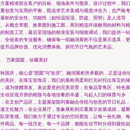
计方案精准契合客户的目标、场地条件与预算。设计过程中，我
注重创意与实用的平衡，既追求艺术美感与视觉冲击力，也严格
量展柜的安全性、功能性（如恒温恒湿、防盗、照明）及人流导
向。从概念草图、效果图到施工图，再到精选环保耐用的材料与
湛的制造工艺，最后至现场的精准安装与细致调试，我们提供一
式、全链条的专业服务。确保每一组融润展柜不仅是展示道具，
是提升品牌价值、优化消费体验、烘托节日气氛的艺术品。
、 万家团圆，珍藏美好
秋国庆，核心是“团圆”与“欢庆”。融润展柜所承载的，正是这份
贵的美好。在珠宝首饰店，我们的展柜用柔和灯光衬托出珠宝的
璨，成为馈赠亲友、表达爱意的完美背景；在食品零售区，特色
台生动呈现月饼的精致与各地佳肴的丰盛，勾起人们的味蕾与乡
愁；在文创产品区，主题展架陈列着融合传统与创意的节日礼品
传递文化魅力；在企业展厅，形象展柜则庄重展示发展成就，凝
团队荣誉感。我们致力于通过专业的空间塑造，让每一份礼物、
一件商品、每一段历史、每一个品牌，都能在佳节时分得到最恰