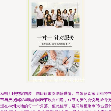
中秋明月映照家国梦，国庆欢歌奏响盛世情。当象征阖家团圆的
秋节与庆祝国家华诞的国庆节欢喜相逢，双节同庆的喜悦与温情
弥漫在神州大地的每一个角落。值此佳节，融润展柜秉承“专业设