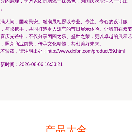
其分的展现，为万家团圆增添一抹亮色，为国庆欢庆注入一份庄
重。
月满人间，国泰民安。融润展柜愿以专业、专注、专心的设计服
务，与您携手，共同打造令人难忘的节日展示体验。让我们在双
的喜庆光芒中，不仅分享团圆之乐、盛世之荣，更以卓越的展示
术，照亮商业前景，传承文化精髓，共创美好未来。
若转载，请注明出处：http://www.dxfbn.com/product/59.html
新时间：2026-08-06 16:33:21
产品大全