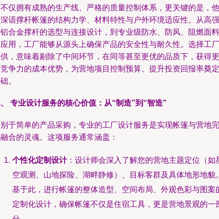
厂不仅拥有成熟的生产线、严格的质量控制体系，更关键的是，
们深谙撑杆帐篷的结构力学、材料特性与户外环境适应性。从高
度铝合金撑杆的选型与连接设计，到专业级防水、防风、阻燃面
的应用，工厂能够从源头上确保产品的安全性与耐久性。选择工
直供，意味着剔除了中间环节，在同等甚至更优的品质下，获得
具竞争力的成本优势，为营地项目控制预算、提升投资回报率奠
基础。
、 专业设计服务的核心价值：从“制造”到“智造”
区别于简单的产品采购，专业的工厂设计服务是实现帐篷与营地
美融合的灵魂。这项服务通常涵盖：
个性化定制设计
：设计师会深入了解您的营地主题定位（如
空观测、山地探险、湖畔静修）、目标客群及具体地形地貌
基于此，进行帐篷的整体造型、空间布局、外观色彩与图案
定制化设计，确保帐篷不仅是住宿工具，更是营地景观的一
分。