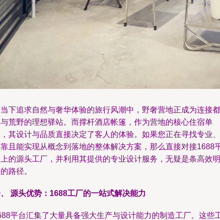
在当下追求自然与奢华体验的旅行风潮中，野奢营地正成为连接
市与荒野的理想驿站。而撑杆酒店帐篷，作为营地的核心住宿单
元，其设计与品质直接决定了客人的体验。如果您正在寻找专业
可靠且能实现从概念到落地的整体解决方案，那么直接对接1688
台上的源头工厂，并利用其提供的专业设计服务，无疑是条高效
智的路径。
、 源头优势：1688工厂的一站式解决能力
1688平台汇集了大量具备强大生产与设计能力的制造工厂。这些