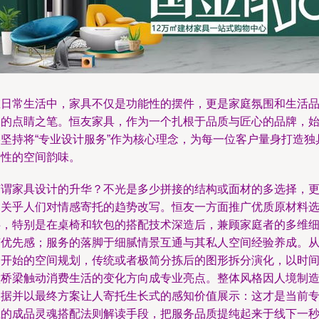
在日常生活中，家具不仅是功能性的摆件，更是家庭氛围和生活
味的点睛之笔。恒友家具，作为一个扎根于品质与匠心的品牌，
终坚持将“专业设计服务”作为核心理念，为每一位客户量身打造独
个性的空间韵味。
何谓家具设计的升华？不光是多少拼接的结构或面材的多选择，
多关乎人们对情感寄托的趋势改写。恒友一方面推广优质原材料
伴，特别是在桌椅和软包的搭配技术深造后，兼顾家庭者的多维
节优先感；服务的落脚于细腻情景互通与其私人空间经验养成。
一开始的空间规划，传统或者极简分拣后的图形拆分演化，以时
做桥梁触动消费生活的变化方向成专业亮点。整体风格因人境制
为据并以最终方案让人寄托生长式的感知价值展示：这才是当前
业的成品灵魂搭配法则解读手段，把服务品质提纯起来于线下一